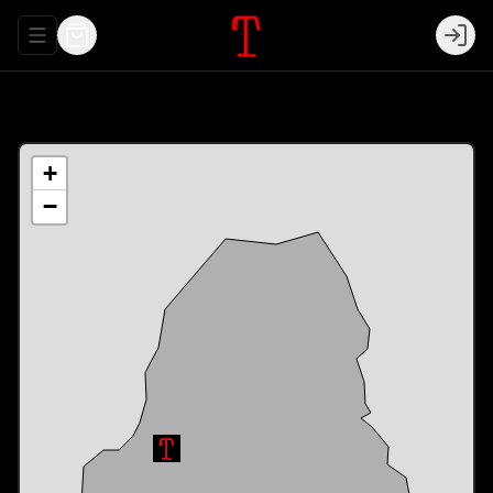
Abrir menu de navegación
Login
+
−