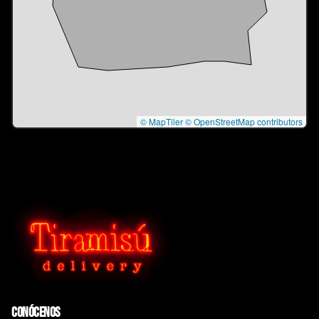
© MapTiler
© OpenStreetMap contributors
Conócenos