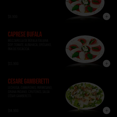
$9.900
CAPRESE BÚFALA
MOZZARELLA DE BÚFALA ITALIANA 
DOP, TOMATE, ALBAHACA, ORÉGANO, 
PAN DE FOCACCIA.
$13.900
CESARE GAMBERETTI
LECHUGA, CAMARONES, PARMESANO, 
GRANA PADANO, CRUTONES, SALSA 
CÉSAR GAMBERETTI.
$14.900