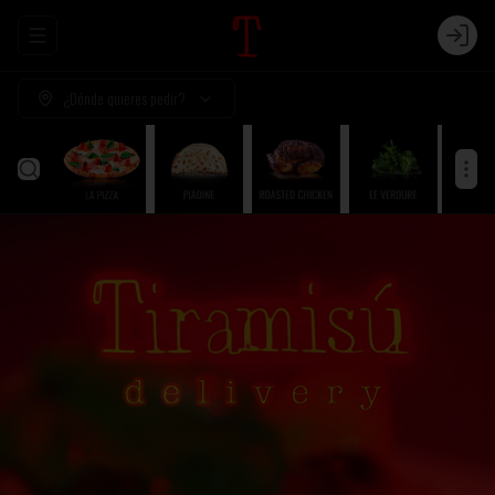
Abrir menu de navegación
Login
¿Dónde quieres pedir?