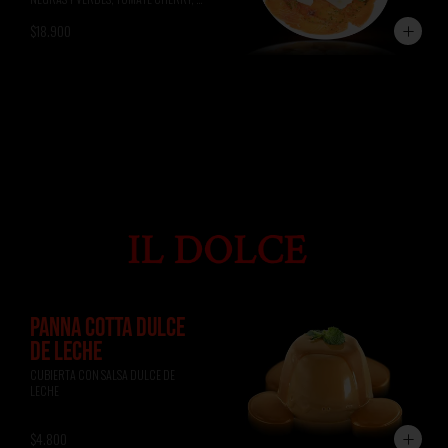
ALBAHACA, RÚCULA, PAN DE 
$18.900
FOCACCIA.
PANNA COTTA DULCE
DE LECHE
CUBIERTA CON SALSA DULCE DE 
LECHE
$4.800