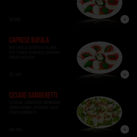
$9.900
CAPRESE BÚFALA
MOZZARELLA DE BÚFALA ITALIANA 
DOP, TOMATE, ALBAHACA, ORÉGANO, 
PAN DE FOCACCIA.
$13.900
CESARE GAMBERETTI
LECHUGA, CAMARONES, PARMESANO, 
GRANA PADANO, CRUTONES, SALSA 
CÉSAR GAMBERETTI.
$14.900