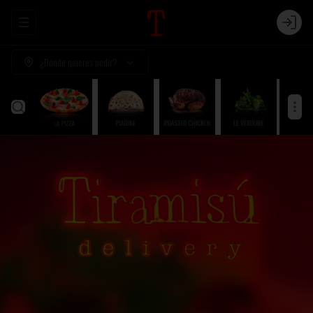
Abrir menu de navegación
Login
¿Dónde quieres pedir?