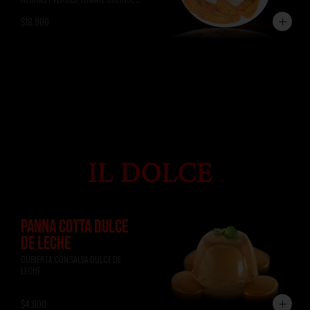
ALBAHACA, RÚCULA, PAN DE 
$18.900
FOCACCIA.
PANNA COTTA DULCE
DE LECHE
CUBIERTA CON SALSA DULCE DE 
LECHE
$4.800