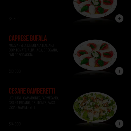
$9.900
CAPRESE BÚFALA
MOZZARELLA DE BÚFALA ITALIANA 
DOP, TOMATE, ALBAHACA, ORÉGANO, 
PAN DE FOCACCIA.
$13.900
CESARE GAMBERETTI
LECHUGA, CAMARONES, PARMESANO, 
GRANA PADANO, CRUTONES, SALSA 
CÉSAR GAMBERETTI.
$14.900