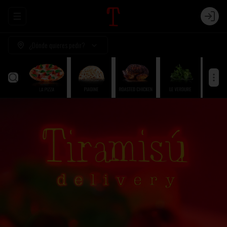
Abrir menu de navegación
Login
¿Dónde quieres pedir?