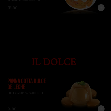
ALBAHACA, RÚCULA, PAN DE 
$18.900
FOCACCIA.
PANNA COTTA DULCE
DE LECHE
CUBIERTA CON SALSA DULCE DE 
LECHE
$4.800