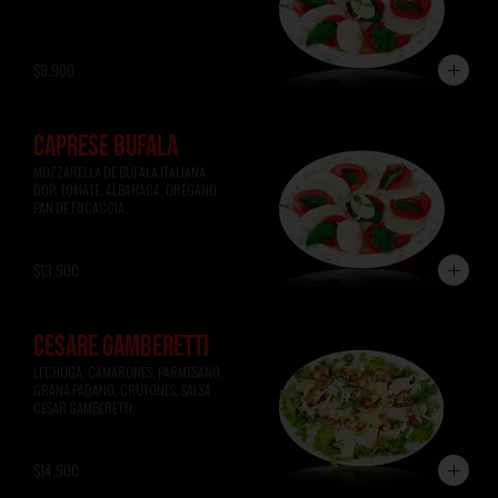
$9.900
CAPRESE BÚFALA
MOZZARELLA DE BÚFALA ITALIANA 
DOP, TOMATE, ALBAHACA, ORÉGANO, 
PAN DE FOCACCIA.
$13.900
CESARE GAMBERETTI
LECHUGA, CAMARONES, PARMESANO, 
GRANA PADANO, CRUTONES, SALSA 
CÉSAR GAMBERETTI.
$14.900