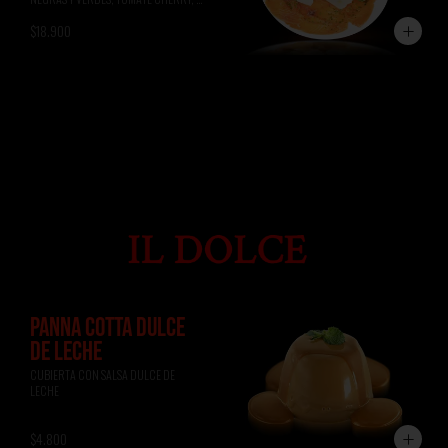
ALBAHACA, RÚCULA, PAN DE 
$18.900
FOCACCIA.
PANNA COTTA DULCE
DE LECHE
CUBIERTA CON SALSA DULCE DE 
LECHE
$4.800