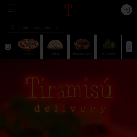
Abrir menu de navegación
Login
¿Dónde quieres pedir?