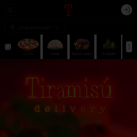
Abrir menu de navegación
Login
¿Dónde quieres pedir?