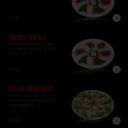
$9.900
CAPRESE BÚFALA
MOZZARELLA DE BÚFALA ITALIANA 
DOP, TOMATE, ALBAHACA, ORÉGANO, 
PAN DE FOCACCIA.
$13.900
CESARE GAMBERETTI
LECHUGA, CAMARONES, PARMESANO, 
GRANA PADANO, CRUTONES, SALSA 
CÉSAR GAMBERETTI.
$14.900