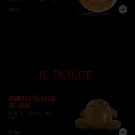
ALBAHACA, RÚCULA, PAN DE 
$18.900
FOCACCIA.
PANNA COTTA DULCE
DE LECHE
CUBIERTA CON SALSA DULCE DE 
LECHE
$4.800