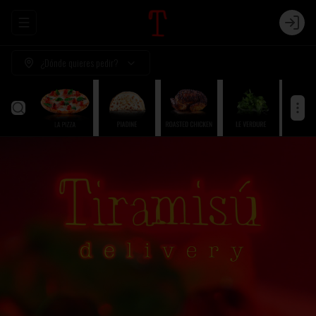
Abrir menu de navegación
Login
¿Dónde quieres pedir?