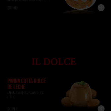
ALBAHACA, RÚCULA, PAN DE 
$18.900
FOCACCIA.
PANNA COTTA DULCE
DE LECHE
CUBIERTA CON SALSA DULCE DE 
LECHE
$4.800