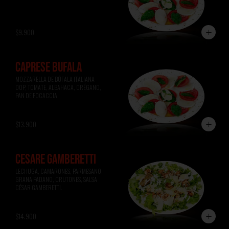
$9.900
CAPRESE BÚFALA
MOZZARELLA DE BÚFALA ITALIANA 
DOP, TOMATE, ALBAHACA, ORÉGANO, 
PAN DE FOCACCIA.
$13.900
CESARE GAMBERETTI
LECHUGA, CAMARONES, PARMESANO, 
GRANA PADANO, CRUTONES, SALSA 
CÉSAR GAMBERETTI.
$14.900