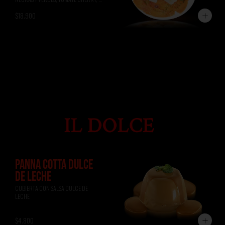
ALBAHACA, RÚCULA, PAN DE 
$18.900
FOCACCIA.
PANNA COTTA DULCE
DE LECHE
CUBIERTA CON SALSA DULCE DE 
LECHE
$4.800