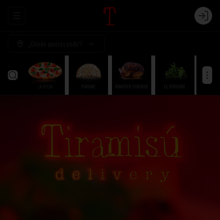
Abrir menu de navegación
Login
¿Dónde quieres pedir?