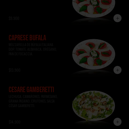
$9.900
CAPRESE BÚFALA
MOZZARELLA DE BÚFALA ITALIANA 
DOP, TOMATE, ALBAHACA, ORÉGANO, 
PAN DE FOCACCIA.
$13.900
CESARE GAMBERETTI
LECHUGA, CAMARONES, PARMESANO, 
GRANA PADANO, CRUTONES, SALSA 
CÉSAR GAMBERETTI.
$14.900