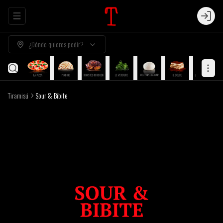
Abrir menu de navegación
Login
¿Dónde quieres pedir?
Tiramisú
Sour & Bibite