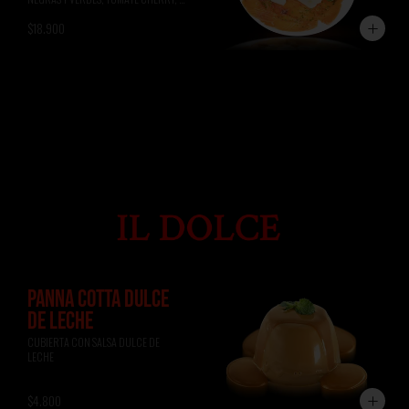
ALBAHACA, RÚCULA, PAN DE 
$18.900
FOCACCIA.
PANNA COTTA DULCE
DE LECHE
CUBIERTA CON SALSA DULCE DE 
LECHE
$4.800