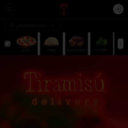
Abrir menu de navegación
Login
¿Dónde quieres pedir?