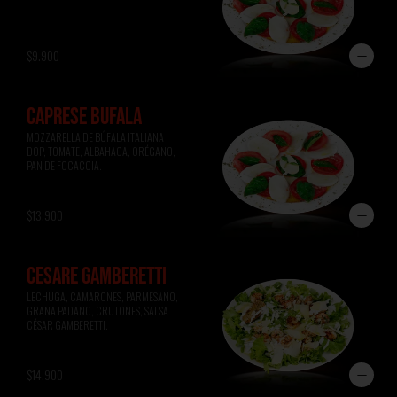
$9.900
CAPRESE BÚFALA
MOZZARELLA DE BÚFALA ITALIANA 
DOP, TOMATE, ALBAHACA, ORÉGANO, 
PAN DE FOCACCIA.
$13.900
CESARE GAMBERETTI
LECHUGA, CAMARONES, PARMESANO, 
GRANA PADANO, CRUTONES, SALSA 
CÉSAR GAMBERETTI.
$14.900