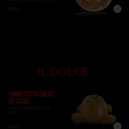
ALBAHACA, RÚCULA, PAN DE 
$18.900
FOCACCIA.
PANNA COTTA DULCE
DE LECHE
CUBIERTA CON SALSA DULCE DE 
LECHE
$4.800