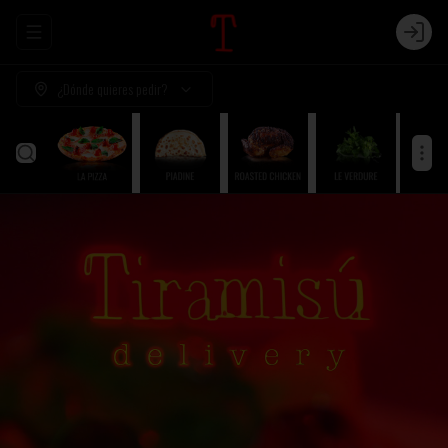
Abrir menu de navegación
Login
¿Dónde quieres pedir?