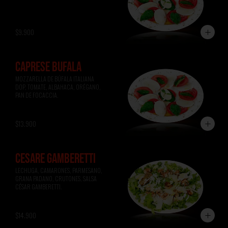
$9.900
CAPRESE BÚFALA
MOZZARELLA DE BÚFALA ITALIANA 
DOP, TOMATE, ALBAHACA, ORÉGANO, 
PAN DE FOCACCIA.
$13.900
CESARE GAMBERETTI
LECHUGA, CAMARONES, PARMESANO, 
GRANA PADANO, CRUTONES, SALSA 
CÉSAR GAMBERETTI.
$14.900