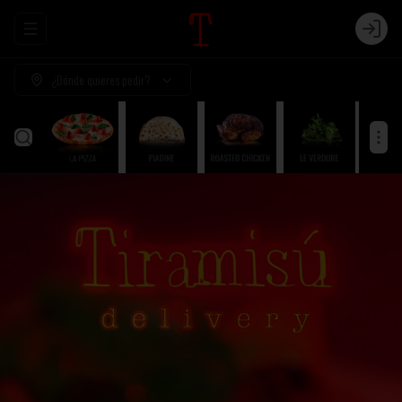
Abrir menu de navegación
Login
¿Dónde quieres pedir?