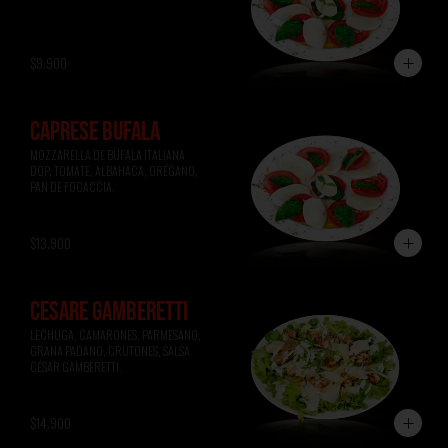
$9.900
CAPRESE BÚFALA
MOZZARELLA DE BÚFALA ITALIANA 
DOP, TOMATE, ALBAHACA, ORÉGANO, 
PAN DE FOCACCIA.
$13.900
CESARE GAMBERETTI
LECHUGA, CAMARONES, PARMESANO, 
GRANA PADANO, CRUTONES, SALSA 
CÉSAR GAMBERETTI.
$14.900