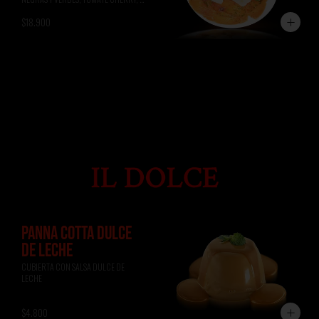
ALBAHACA, RÚCULA, PAN DE 
$18.900
FOCACCIA.
PANNA COTTA DULCE
DE LECHE
CUBIERTA CON SALSA DULCE DE 
LECHE
$4.800