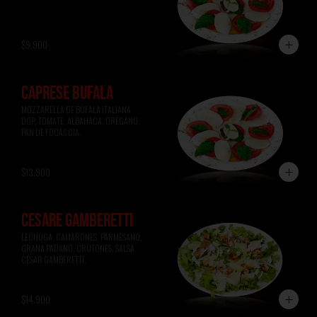
$9.900
CAPRESE BÚFALA
MOZZARELLA DE BÚFALA ITALIANA 
DOP, TOMATE, ALBAHACA, ORÉGANO, 
PAN DE FOCACCIA.
$13.900
CESARE GAMBERETTI
LECHUGA, CAMARONES, PARMESANO, 
GRANA PADANO, CRUTONES, SALSA 
CÉSAR GAMBERETTI.
$14.900