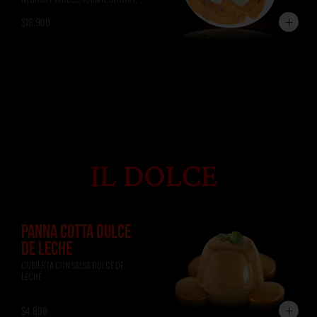
ALBAHACA, RÚCULA, PAN DE 
$18.900
FOCACCIA.
PANNA COTTA DULCE
DE LECHE
CUBIERTA CON SALSA DULCE DE 
LECHE
$4.800