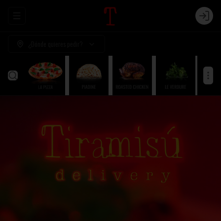
Abrir menu de navegación
Login
¿Dónde quieres pedir?