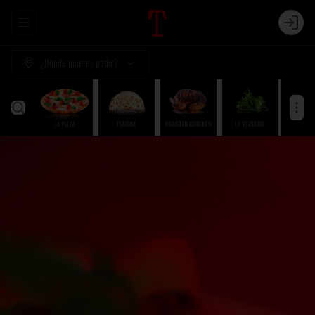
Abrir menu de navegación
Login
¿Dónde quieres pedir?