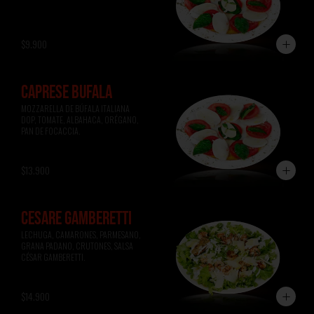
$9.900
CAPRESE BÚFALA
MOZZARELLA DE BÚFALA ITALIANA 
DOP, TOMATE, ALBAHACA, ORÉGANO, 
PAN DE FOCACCIA.
$13.900
CESARE GAMBERETTI
LECHUGA, CAMARONES, PARMESANO, 
GRANA PADANO, CRUTONES, SALSA 
CÉSAR GAMBERETTI.
$14.900