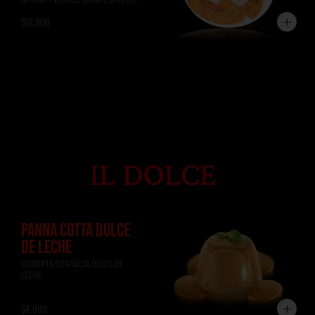
ALBAHACA, RÚCULA, PAN DE 
$18.900
FOCACCIA.
PANNA COTTA DULCE
DE LECHE
CUBIERTA CON SALSA DULCE DE 
LECHE
$4.800